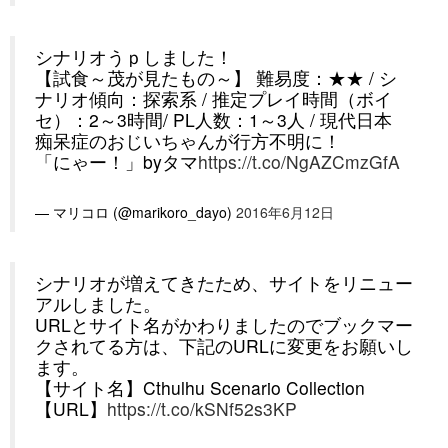
シナリオうｐしました！
【試食～茂が見たもの～】 難易度：★★ / シ
ナリオ傾向：探索系 / 推定プレイ時間（ボイ
セ）：2～3時間/ PL人数：1～3人 / 現代日本
痴呆症のおじいちゃんが行方不明に！
「にゃー！」byタマ
https://t.co/NgAZCmzGfA
— マリコロ (@marikoro_dayo)
2016年6月12日
シナリオが増えてきたため、サイトをリニュー
アルしました。
URLとサイト名がかわりましたのでブックマー
クされてる方は、下記のURLに変更をお願いし
ます。
【サイト名】Cthulhu Scenario Collection
【URL】
https://t.co/kSNf52s3KP