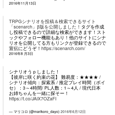
2016年11月13日
TRPGシナリオを投稿＆検索できるサイト
「scenarch」β版を公開しました！
タグを作成
し投稿できるので詳細な検索ができます！スト
ックやフォロー機能もあり！他のサイトにシナ
リオを公開してる方もリンクが登録できるので
宣伝にどうぞ！
https://scenarch.com/
2016年8 月3日
シナリオうｐしました！
【彼岸に咲く約束の花】 難易度：★★★★ /
シナリオ傾向：探索系 / 推定プレイ時間（ボイ
セ）：3～4時間/ PL人数：1～4人 / 現代日本
お姉ちゃんを一緒に探そー！
https://t.co/JAiX7OZaFI
— マリコロ (@marikoro_dayo)
2016年6月12日