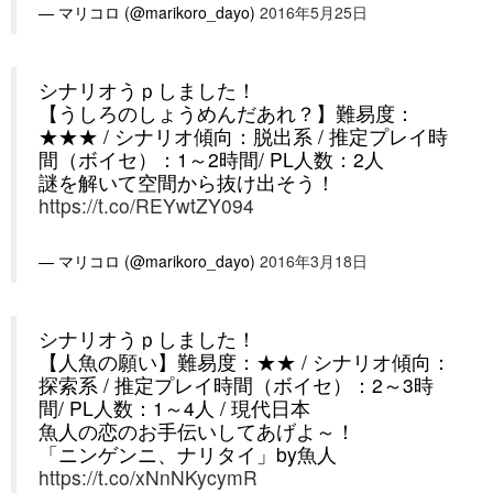
— マリコロ (@marikoro_dayo)
2016年5月25日
シナリオうｐしました！
【うしろのしょうめんだあれ？】難易度：
★★★ / シナリオ傾向：脱出系 / 推定プレイ時
間（ボイセ）：1～2時間/ PL人数：2人
謎を解いて空間から抜け出そう！
https://t.co/REYwtZY094
— マリコロ (@marikoro_dayo)
2016年3月18日
シナリオうｐしました！
【人魚の願い】難易度：★★ / シナリオ傾向：
探索系 / 推定プレイ時間（ボイセ）：2～3時
間/ PL人数：1～4人 / 現代日本
魚人の恋のお手伝いしてあげよ～！
「ニンゲンニ、ナリタイ」by魚人
https://t.co/xNnNKycymR