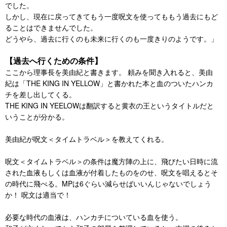
でした。
しかし、現在に戻ってきてもう一度呪文を使ってももう過去にもど
ることはできませんでした。
どうやら、過去に行くのも未来に行くのも一度きりのようです。」
【過去へ行くための条件】
ここから理事長を美由紀と書きます。 頼みを聞き入れると、美由
紀は「THE KING IN YELLOW」と書かれた本と血のついたハンカ
チを差し出してくる。
THE KING IN YEELOWは翻訳すると黄衣の王というタイトルだと
いうことが分かる。
美由紀が呪文＜タイムトラベル＞を教えてくれる。
呪文＜タイムトラベル＞の条件は魔方陣の上に、飛びたい日時に流
された血液もしくは血液が付着したものをのせ、呪文を唱えるとそ
の時代に飛べる。MPは6ぐらい減らせばいいんじゃないでしょう
か！ 呪文は適当で！
必要な時代の血液は、ハンカチについている血を使う。