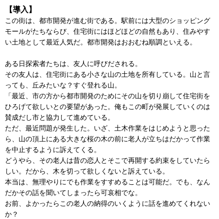
【導入】
この街は、都市開発が進む街である。駅前には大型のショッピング
モールがたちならび、住宅街にはほどほどの自然もあり、住みやす
い土地として最近人気だ。都市開発はおおむね順調といえる。
ある日探索者たちは、友人に呼びだされる。
その友人は、住宅街にある小さな山の土地を所有している。山と言
っても、丘みたいな？すぐ登れる山。
「最近、市の方から都市開発のためにその山を切り崩して住宅街を
ひろげて欲しいとの要望があった。俺もこの町が発展していくのは
賛成だし市と協力して進めている。
ただ、最近問題が発生した。いざ、土木作業をはじめようと思った
ら、山の頂上にある大きな桜の木の前に老人が立ちはだかって作業
を中止するように訴えてくる。
どうやら、その老人は昔の恋人とそこで再開する約束をしていたら
しい。だから、木を切って欲しくないと訴えている。
本当は、無理やりにでも作業をすすめることは可能だ。でも、なん
だかその話を聞いてしまったら可哀相でな。
お前、よかったらこの老人の納得のいくように話を進めてくれない
か？