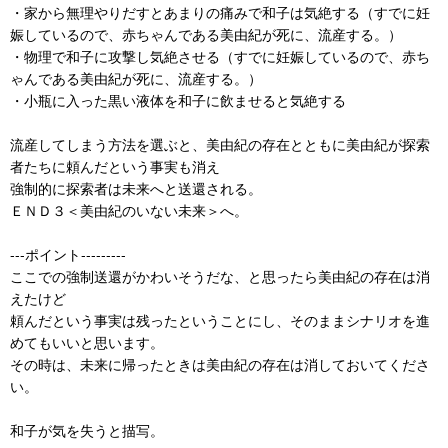
・家から無理やりだすとあまりの痛みで和子は気絶する（すでに妊
娠しているので、赤ちゃんである美由紀が死に、流産する。）
・物理で和子に攻撃し気絶させる（すでに妊娠しているので、赤ち
ゃんである美由紀が死に、流産する。）
・小瓶に入った黒い液体を和子に飲ませると気絶する
流産してしまう方法を選ぶと、美由紀の存在とともに美由紀が探索
者たちに頼んだという事実も消え
強制的に探索者は未来へと送還される。
ＥＮＤ３＜美由紀のいない未来＞へ。
---ポイント---------
ここでの強制送還がかわいそうだな、と思ったら美由紀の存在は消
えたけど
頼んだという事実は残ったということにし、そのままシナリオを進
めてもいいと思います。
その時は、未来に帰ったときは美由紀の存在は消しておいてくださ
い。
和子が気を失うと描写。