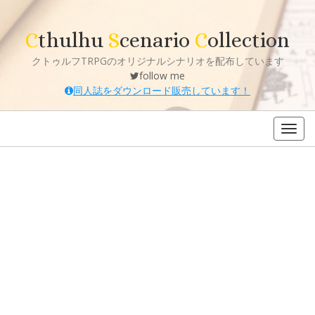
C
thulhu
S
cenario
C
ollection
クトゥルフTRPGのオリジナルシナリオを配布しています
follow me
同人誌をダウンロード販売しています！
Toggl
navig