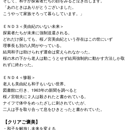
そして、和子が探索者たちの顔をみると泣き出します。
「あのときはありがとうございました。
こうやって家族そろって暮らしています。」
ＥＮＤ３＜美由紀のいない未来＞
探索者たちが未来に強制送還される。
どれだけ探しても、桜ノ宮美由紀という存在はこの世にいず
理事長も別の人間がやっている。
結局和子は助けられず運命は変えられなかった。
桜の木の下から老人は動こうとせず結局強制的に動かす方法しか取
れずに終わった。
ＥＮＤ４＜惨殺＞
老人も美由紀も和子もいない世界。
図書館に行き、1963年の新聞を調べると
桜ノ宮朝夫に２人は殺されたと書かれている。
ナイフで体中をめったざしに刺されていたが、
二人は手を取り合って息をひきとったと書かれていた。
【クリアご褒美】
・和子を解放し未来を変える