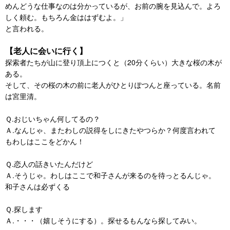
めんどうな仕事なのは分かっているが、お前の腕を見込んで。よろ
しく頼む。もちろん金ははずむよ。」
と言われる。
【老人に会いに行く】
探索者たちが山に登り頂上につくと（20分くらい）大きな桜の木が
ある。
そして、その桜の木の前に老人がひとりぽつんと座っている。名前
は宮里清。
Ｑ.おじいちゃん何してるの？
Ａ.なんじゃ、またわしの説得をしにきたやつらか？何度言われて
もわしはここをどかん！
Ｑ.恋人の話きいたんだけど
Ａ.そうじゃ。わしはここで和子さんが来るのを待っとるんじゃ。
和子さんは必ずくる
Ｑ.探します
Ａ.・・・（嬉しそうにする）。探せるもんなら探してみい。