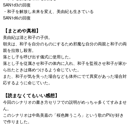
SAN1d3の回復
・和子を解放し未来を変え、美由紀も生きている
SAN1d6の回復
【まとめや真相】
美由紀は清と和子の子供。
朝夫は、和子を自分のものにするため邪魔な自分の両親と和子の両
親を拉致し殺害。
落とし子を呼び出す儀式に使用した。
落とし子を従属させ和子の体内に入れ、和子を監視させ和子が家か
ら出たときは痛めつけるよう命じていた。
また、和子が気を失った場合なども体外にでて異変があった場合対
応するように命じていた。
【読まなくてもいい感想】
今回のシナリオの書き方セリフでの説明がめっちゃ多くてすみませ
ん。
このシナリオは中島美嘉の「桜色舞うころ」という歌のPVが好き
で作りました。