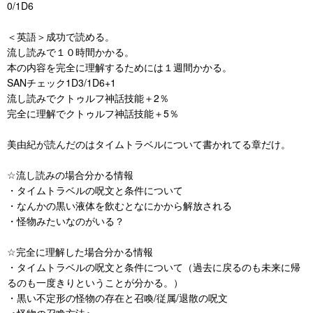
0/1D6
＜英語＞成功で読める。
流し読みで１０時間かかる。
本の内容を完全に理解するためには１週間かかる。
SANチェック1D3/1D6+1
流し読みでクトゥルフ神話技能＋2％
完全に理解でクトゥルフ神話技能＋5％
美由紀が読んだのはタイムトラベルについて書かれてる章だけ。
☆流し読みの場合分かる情報
・タイムトラベルの呪文と条件について
・なんかの黒い液体を飲むとなにかから解放される
・怪物みたいなのがいる？
☆完全に理解した場合分かる情報
・タイムトラベルの呪文と条件について（過去に戻るのも未来に帰
るのも一度きりということが分かる。）
・黒い不定形の怪物の存在と召喚/従属/退散の呪文