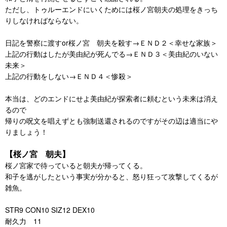
ただし、トゥルーエンドにいくためには桜ノ宮朝夫の処理をきっち
りしなければならない。
日記を警察に渡すor桜ノ宮 朝夫を殺す→ＥＮＤ２＜幸せな家族＞
上記の行動はしたが美由紀が死んでる→ＥＮＤ３＜美由紀のいない
未来＞
上記の行動をしない→ＥＮＤ４＜惨殺＞
本当は、どのエンドにせよ美由紀が探索者に頼むという未来は消え
るので
帰りの呪文を唱えずとも強制送還されるのですがその辺は適当にや
りましょう！
【桜ノ宮 朝夫】
桜ノ宮家で待っていると朝夫が帰ってくる。
和子を逃がしたという事実が分かると、怒り狂って攻撃してくるが
雑魚。
STR9 CON10 SIZ12 DEX10
耐久力 11