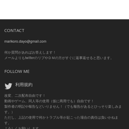
CONTACT
marikoro.dayo@gmail.com
何か質問があればお答えします！
メールよりもtwitterのリプやＤＭの方がすぐに返事返せると思います。
FOLLOW ME
利用規約
改変、二次配布自由です！
動画やゲーム、同人等の使用（仮に商用でも）自由です！
製作者の明記や報告などいりません！（でも報告があるとひっそり楽しみま
す。）
ただし、上記の使用で何かトラブル等が起こった場合の責任は負いかねま
す。
よろしくお願いします。