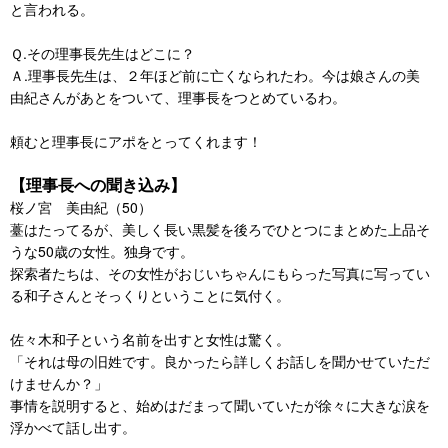
と言われる。
Ｑ.その理事長先生はどこに？
Ａ.理事長先生は、２年ほど前に亡くなられたわ。今は娘さんの美
由紀さんがあとをついて、理事長をつとめているわ。
頼むと理事長にアポをとってくれます！
【理事長への聞き込み】
桜ノ宮 美由紀（50）
薹はたってるが、美しく長い黒髪を後ろでひとつにまとめた上品そ
うな50歳の女性。独身です。
探索者たちは、その女性がおじいちゃんにもらった写真に写ってい
る和子さんとそっくりということに気付く。
佐々木和子という名前を出すと女性は驚く。
「それは母の旧姓です。良かったら詳しくお話しを聞かせていただ
けませんか？」
事情を説明すると、始めはだまって聞いていたが徐々に大きな涙を
浮かべて話し出す。