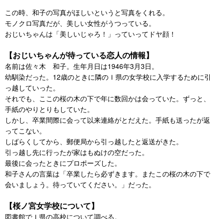
この時、和子の写真がほしいというと写真をくれる。
モノクロ写真だが、美しい女性がうつっている。
おじいちゃんは「美しいじゃろ！」っていってドヤ顔！
【おじいちゃんが待っている恋人の情報】
名前は佐々木 和子。生年月日は1946年3月3日。
幼馴染だった。12歳のときに隣のＩ県の女学校に入学するために引
っ越していった。
それでも、ここの桜の木の下で年に数回かは会っていた。ずっと、
手紙のやりとりもしていた。
しかし、卒業間際に会って以来連絡がとだえた。手紙も送ったが返
ってこない。
しばらくしてから、郵便局から引っ越したと返送がきた。
引っ越し先に行ったが家はもぬけの空だった。
最後に会ったときにプロポーズした。
和子さんの言葉は「卒業したら必ずきます。またこの桜の木の下で
会いましょう。待っていてください。」だった。
【桜ノ宮女学校について】
図書館でＩ県の高校について調べる。