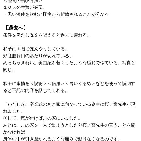
＜怪物の召喚方法＞
１０人の生贄が必要。
・黒い液体を飲むと怪物から解放されることが分かる
【過去へ】
条件を満たし呪文を唱えると過去に戻れる。
和子は１階でぼんやりしている。
頬は腫れ口のあたりが切れている。
めっちゃきれい。美由紀を若くしたような感じで似ている。写真と
同じ。
和子に事情を＜説得＞＜信用＞＜言いくるめ＞などを使って説明す
ると下記の内容を話してくれる。
「わたしが、卒業式のあと家に向かっている途中に桜ノ宮先生が現
れました。
そして、気が付けばこの家にいました。
あとは、この家を一人で出ようとしたり桜ノ宮先生の言うことを聞
かなければ
身体の中が引き裂かれるような痛みで動けなくなるのです。