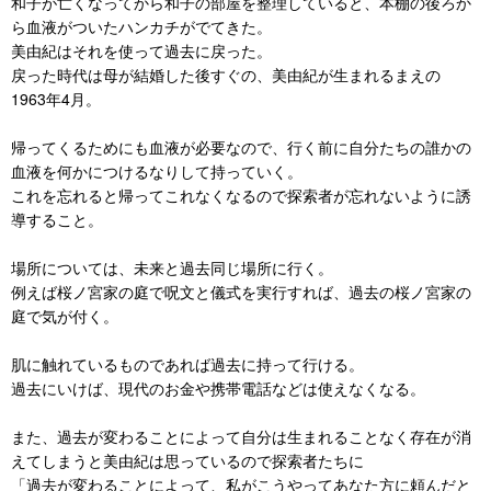
和子が亡くなってから和子の部屋を整理していると、本棚の後ろか
ら血液がついたハンカチがでてきた。
美由紀はそれを使って過去に戻った。
戻った時代は母が結婚した後すぐの、美由紀が生まれるまえの
1963年4月。
帰ってくるためにも血液が必要なので、行く前に自分たちの誰かの
血液を何かにつけるなりして持っていく。
これを忘れると帰ってこれなくなるので探索者が忘れないように誘
導すること。
場所については、未来と過去同じ場所に行く。
例えば桜ノ宮家の庭で呪文と儀式を実行すれば、過去の桜ノ宮家の
庭で気が付く。
肌に触れているものであれば過去に持って行ける。
過去にいけば、現代のお金や携帯電話などは使えなくなる。
また、過去が変わることによって自分は生まれることなく存在が消
えてしまうと美由紀は思っているので探索者たちに
「過去が変わることによって、私がこうやってあなた方に頼んだと