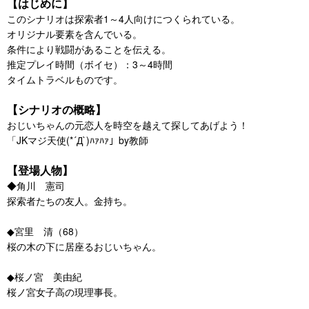
【はじめに】
このシナリオは探索者1～4人向けにつくられている。
オリジナル要素を含んでいる。
条件により戦闘があることを伝える。
推定プレイ時間（ボイセ）：3～4時間
タイムトラベルものです。
【シナリオの概略】
おじいちゃんの元恋人を時空を越えて探してあげよう！
「JKマジ天使(*´Д`)ﾊｧﾊｧ」by教師
【登場人物】
◆角川 憲司
探索者たちの友人。金持ち。
◆宮里 清（68）
桜の木の下に居座るおじいちゃん。
◆桜ノ宮 美由紀
桜ノ宮女子高の現理事長。