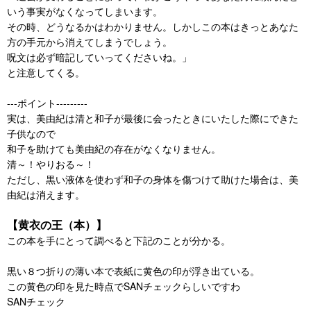
いう事実がなくなってしまいます。
その時、どうなるかはわかりません。しかしこの本はきっとあなた
方の手元から消えてしまうでしょう。
呪文は必ず暗記していってくださいね。」
と注意してくる。
---ポイント---------
実は、美由紀は清と和子が最後に会ったときにいたした際にできた
子供なので
和子を助けても美由紀の存在がなくなりません。
清～！やりおる～！
ただし、黒い液体を使わず和子の身体を傷つけて助けた場合は、美
由紀は消えます。
【黄衣の王（本）】
この本を手にとって調べると下記のことが分かる。
黒い８つ折りの薄い本で表紙に黄色の印が浮き出ている。
この黄色の印を見た時点でSANチェックらしいですわ
SANチェック