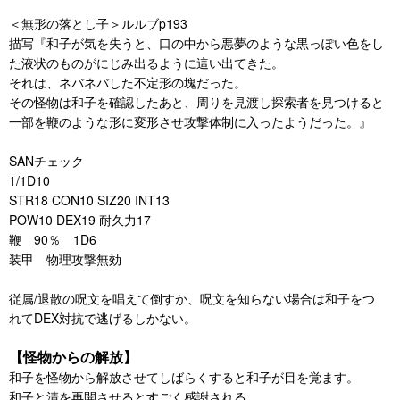
＜無形の落とし子＞ルルブp193
描写『和子が気を失うと、口の中から悪夢のような黒っぽい色をし
た液状のものがにじみ出るように這い出てきた。
それは、ネバネバした不定形の塊だった。
その怪物は和子を確認したあと、周りを見渡し探索者を見つけると
一部を鞭のような形に変形させ攻撃体制に入ったようだった。』
SANチェック
1/1D10
STR18 CON10 SIZ20 INT13
POW10 DEX19 耐久力17
鞭 90％ 1D6
装甲 物理攻撃無効
従属/退散の呪文を唱えて倒すか、呪文を知らない場合は和子をつ
れてDEX対抗で逃げるしかない。
【怪物からの解放】
和子を怪物から解放させてしばらくすると和子が目を覚ます。
和子と清を再開させるとすごく感謝される。