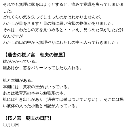
それでも無理に家を出ようとすると、痛みで意識を失ってしまいま
した。
どれくらい気を失ってしまったのかはわかりませんが、
わたしが目をさますと目の前に黒い液状の物体がありました。
それは、わたしの方を見つめると・・いえ、見つめた気がしただけ
なんですが
わたしの口の中から無理やりにわたしの中へ入って行きました」
【過去の桜ノ宮 朝夫の部屋】
鍵がかかっている。
鍵あけか、窓をパリーンってしたら入れる。
机と本棚がある。
本棚には、黄衣の王がはいっている。
あとは教育系の本やら勉強系の本。
机には引き出しがあり（過去では鍵はついていない）、そこには黒
い液体の入った小瓶と日記が入っている。
【桜ノ宮 朝夫の日記】
〇月〇日