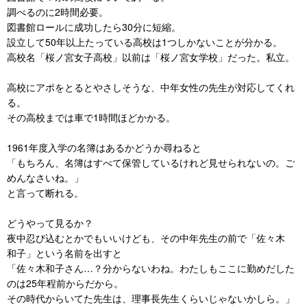
調べるのに2時間必要。
図書館ロールに成功したら30分に短縮。
設立して50年以上たっている高校は1つしかないことが分かる。
高校名「桜ノ宮女子高校」以前は「桜ノ宮女学校」だった。私立。
高校にアポをとるとやさしそうな、中年女性の先生が対応してくれ
る。
その高校までは車で1時間ほどかかる。
1961年度入学の名簿はあるかどうか尋ねると
「もちろん、名簿はすべて保管しているけれど見せられないの。ご
めんなさいね。」
と言って断れる。
どうやって見るか？
夜中忍び込むとかでもいいけども、その中年先生の前で「佐々木
和子」という名前を出すと
「佐々木和子さん…？分からないわね。わたしもここに勤めだした
のは25年程前からだから。
その時代からいてた先生は、理事長先生くらいじゃないかしら。」